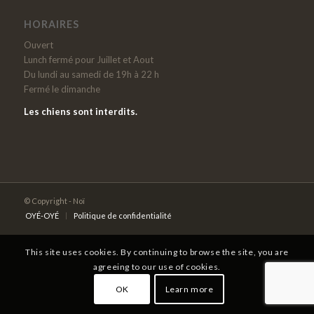
HORAIRES
Ouvert
Lunch fermé pour Juillet et Aout
Du lundi au samedi de 19h à 22 h
Fermé le dimanche
Les chiens sont interdits.
© Copyright - Noï
OYÉ-OYÉ
Politique de confidentialité
This site uses cookies. By continuing to browse the site, you are
agreeing to our use of cookies.
OK
Learn more