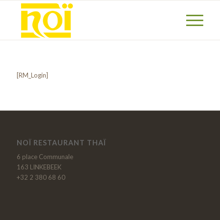
[RM_Login]
NOÏ RESTAURANT THAÏ
6 place Communale
163 LINKEBEEK
+32 2 380 68 60